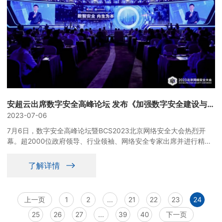
安超云出席数字安全高峰论坛 发布《加强数字安全建设与保障》倡议
2023-07-06
7月6日，数字安全高峰论坛暨BCS2023北京网络安全大会热烈开
幕。超2000位政府领导、行业领袖、网络安全专家出席并进行精彩
分享。安超云作为数字经济产业代表企业受邀出席，在会上发布《加
强数字安全建设与保障》倡议，共同推动我国数字经济向高质量发
了解详情
展。
上一页
1
2
...
21
22
23
24
25
26
27
...
39
40
下一页