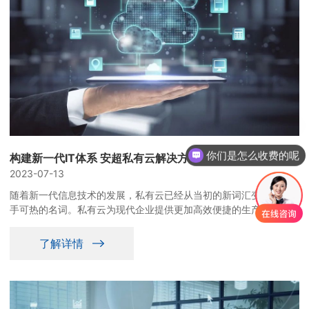
你们是怎么收费的呢
构建新一代IT体系 安超私有云解决方案加速助力用户业务上云
2023-07-13
随着新一代信息技术的发展，私有云已经从当初的新词汇变成现在炙
手可热的名词。私有云为现代企业提供更加高效便捷的生产体验。同
新时代的每一次变革一样，私有云也将悄然改变当代企业的运行与社
会生产的效率。
了解详情