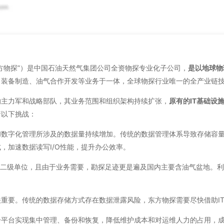
方物探”）是中国石油天然气集团公司全资物探专业化子公司，
是以地球物
、装备制造、油气合作开发等业务于一体，全球物探行业唯一的全产业链
的主力军和战略部队，其业务范围和组织架构持续扩张，
原有的IT基础设
着以下挑战：
和数字化管理所涉及的数据量持续增加。传统的数据管理体系导致存储容
，加速数据读写I/O性能，提升办公效率。
2家二级单位，且由于业务需要，勘探足迹更是遍及国内主要含油气盆地。利
重要。传统的数据存储方式存在数据泄露风险，东方物探需要尽快借助I
一平台实现集中管理、备份和恢复，降低维护成本和对运维人力的占用，