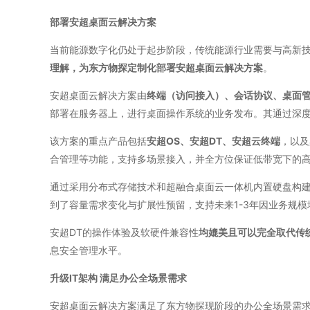
部署安超桌面云解决方案
当前能源数字化仍处于起步阶段，传统能源行业需要与高新
理解，为东方物探定制化部署安超桌面云解决方案
。
安超桌面云解决方案由
终端（访问接入）、会话协议、桌面
部署在服务器上，进行桌面操作系统的业务发布。其通过深
该方案的重点产品包括
安超OS、安超DT、安超云终端
，以及
合管理等功能，支持多场景接入，并全方位保证低带宽下的高
通过采用分布式存储技术和超融合桌面云一体机内置硬盘构建的
到了容量需求变化与扩展性预留，支持未来1-3年因业务规
安超DT的操作体验及软硬件兼容性
均媲美且可以完全取代传
息安全管理水平。
升级IT架构 满足办公全场景需求
安超桌面云解决方案满足了东方物探现阶段的办公全场景需