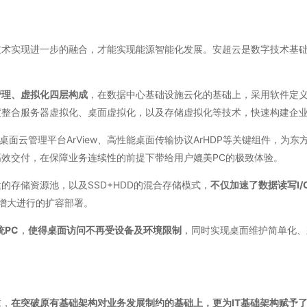
技术实现进一步的融合，才能实现能源智能化发展。安超云是数字技术基
管理、虚拟化四层构成
，在数据中心基础设施云化的基础上，采用软件定义
度整合服务器虚拟化、桌面虚拟化，以及存储虚拟化等技术，快速构建企
桌面云管理平台ArView、高性能桌面传输协议ArHDP等关键组件，为
效交付，在保障业务连续性的前提下带给用户媲美PC的极致体验。
存储资源池，以及SSD+HDD的混合存储模式，
不仅加速了数据读写I
模增大进行的扩容部署。
统PC
，
使得桌面访问不再受设备及环境限制
，同时实现桌面维护简单化、
求，
在突破原有基础架构对业务发展制约的基础上，更为IT基础架构赋予